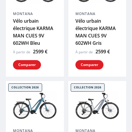
MOON
MONTANA
MONTANA
Vélo urbain
Vélo urbain
ACID
électrique KARMA
électrique KARMA
MAN CUES 9V
MAN CUES 9V
602WH Bleu
602WH Gris
ZEFAL
2599 €
2599 €
À partir de
À partir de
HUTCHINS
Comparer
Comparer
ELITE
COLLECTION 2026
COLLECTION 2026
BRYTON
KLICKFIX
LAZER
MONTANA
MONTANA