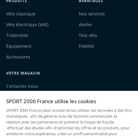
PRODUITS
AVANTAGES
Vélo classique
Nos services
Vélo électrique (VAE)
Atelier
Trottinette
Test vélo
Équipement
Fidelité
Accessoires
VOTRE MAGASIN
Contactez-nous
Nos actualités
Recrutement
Une enseigne du groupe Sport2000