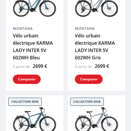
BIORACER
VICTORIA
MONTANA
MONTANA
Vélo urbain
Vélo urbain
électrique KARMA
électrique KARMA
ADRIS
LADY INTER 5V
LADY INTER 5V
602WH Bleu
602WH Gris
MOUSTACHE
2699 €
2699 €
À partir de
À partir de
THULE
Comparer
Comparer
ABUS
COLLECTION 2026
COLLECTION 2026
XLC
SKS