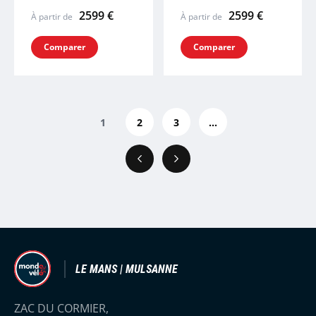
2599 €
2599 €
À partir de
À partir de
Comparer
Comparer
1
2
3
...
Précédent
Suivant
LE MANS | MULSANNE
ZAC DU CORMIER,