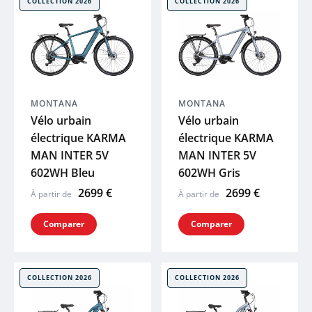
COLLECTION 2026
COLLECTION 2026
 plans
GHOST
HAIBIKE
WINORA
MONTANA
MONTANA
Vélo urbain
Vélo urbain
électrique KARMA
électrique KARMA
MAVIC
MAN INTER 5V
MAN INTER 5V
602WH Bleu
602WH Gris
COSMO
2699 €
2699 €
À partir de
À partir de
BBB
Comparer
Comparer
SYNCROS
COLLECTION 2026
COLLECTION 2026
SHIMANO