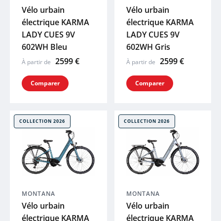
Vélo urbain
Vélo urbain
PUKY
électrique KARMA
électrique KARMA
LADY CUES 9V
LADY CUES 9V
EIGHTSHOT
602WH Bleu
602WH Gris
2599 €
2599 €
À partir de
À partir de
UTO
Comparer
Comparer
Voir tout
COLLECTION 2026
COLLECTION 2026
MONTANA
MONTANA
Vélo urbain
Vélo urbain
électrique KARMA
électrique KARMA