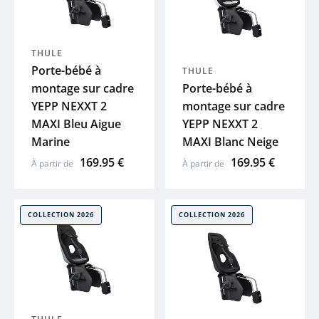
BIORACER
THULE
VICTORIA
Porte-bébé à
THULE
montage sur cadre
Porte-bébé à
ADRIS
YEPP NEXXT 2
montage sur cadre
MAXI Bleu Aigue
YEPP NEXXT 2
Marine
MAXI Blanc Neige
MOUSTACHE
169.95 €
169.95 €
À partir de
À partir de
THULE
COLLECTION 2026
COLLECTION 2026
ABUS
XLC
SKS