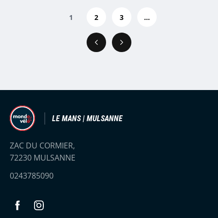
1
2
3
...
Précédent
Suivant
LE MANS | MULSANNE
ZAC DU CORMIER,
72230 MULSANNE
0243785090