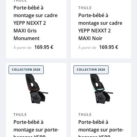
THULE
Porte-bébé à
THULE
MOON
montage sur cadre
Porte-bébé à
YEPP NEXXT 2
montage sur cadre
ACID
MAXI Gris
YEPP NEXXT 2
Monument
MAXI Noir
ZEFAL
169.95 €
169.95 €
À partir de
À partir de
HUTCHINS
COLLECTION 2026
COLLECTION 2026
ELITE
BRYTON
KLICKFIX
THULE
THULE
Porte-bébé à
Porte-bébé à
montage sur porte-
montage sur porte-
LAZER