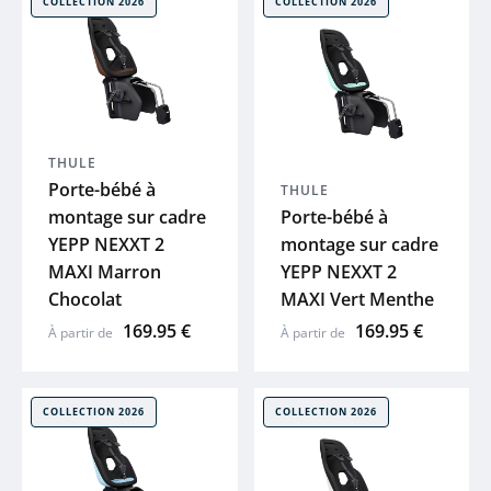
COLLECTION 2026
COLLECTION 2026
 plans
GHOST
HAIBIKE
WINORA
THULE
Porte-bébé à
THULE
montage sur cadre
Porte-bébé à
MAVIC
YEPP NEXXT 2
montage sur cadre
MAXI Marron
YEPP NEXXT 2
COSMO
Chocolat
MAXI Vert Menthe
169.95 €
169.95 €
À partir de
À partir de
BBB
SYNCROS
COLLECTION 2026
COLLECTION 2026
SHIMANO