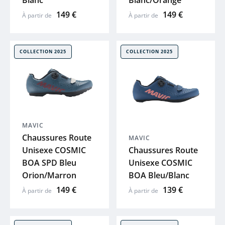
Blanc
Blanc/Orange
149 €
149 €
À partir de
À partir de
MOON
ACID
COLLECTION 2025
COLLECTION 2025
ZEFAL
HUTCHINS
MAVIC
ELITE
Chaussures Route
MAVIC
Unisexe COSMIC
Chaussures Route
BRYTON
BOA SPD Bleu
Unisexe COSMIC
Orion/Marron
BOA Bleu/Blanc
KLICKFIX
149 €
139 €
À partir de
À partir de
LAZER