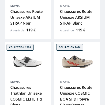
MAVIC
MAVIC
BIORACER
Chaussures Route
Chaussures Route
Unisexe AKSIUM
Unisexe AKSIUM
VICTORIA
STRAP Noir
STRAP Blanc
119 €
119 €
À partir de
À partir de
ADRIS
MOUSTACHE
COLLECTION 2026
COLLECTION 2026
THULE
ABUS
MAVIC
MAVIC
XLC
Chaussures
Chaussures Route
Triathlon Unisexe
Unisexe COSMIC
COSMIC ELITE TRI
BOA SPD Poivre
SKS