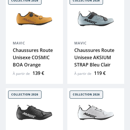
COLLECTION 2026
COLLECTION 2026
 plans
GHOST
HAIBIKE
WINORA
MAVIC
MAVIC
Chaussures Route
Chaussures Route
Unisexe COSMIC
Unisexe AKSIUM
MAVIC
BOA Orange
STRAP Bleu Clair
139 €
119 €
À partir de
À partir de
COSMO
BBB
COLLECTION 2026
COLLECTION 2026
SYNCROS
SHIMANO