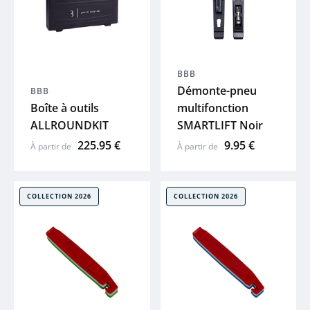
BIORACER
VICTORIA
BBB
Démonte-pneu
BBB
ADRIS
Boîte à outils
multifonction
ALLROUNDKIT
SMARTLIFT Noir
MOUSTACHE
225.95 €
9.95 €
À partir de
À partir de
THULE
COLLECTION 2026
COLLECTION 2026
ABUS
XLC
SKS