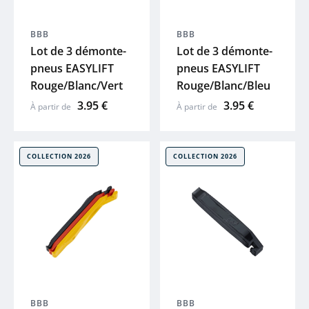
MOON
BBB
BBB
Lot de 3 démonte-
Lot de 3 démonte-
ACID
pneus EASYLIFT
pneus EASYLIFT
Rouge/Blanc/Vert
Rouge/Blanc/Bleu
ZEFAL
3.95 €
3.95 €
À partir de
À partir de
HUTCHINS
COLLECTION 2026
COLLECTION 2026
ELITE
BRYTON
KLICKFIX
LAZER
BBB
BBB