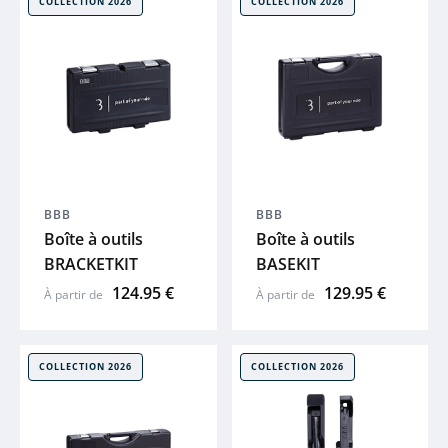
COLLECTION 2026
COLLECTION 2026
 plans
GHOST
HAIBIKE
WINORA
MAVIC
BBB
BBB
Boîte à outils
Boîte à outils
COSMO
BRACKETKIT
BASEKIT
124.95 €
129.95 €
À partir de
À partir de
BBB
COLLECTION 2026
COLLECTION 2026
SYNCROS
SHIMANO