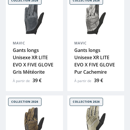
COLLECTION 2026
COLLECTION 2026
 plans
GHOST
HAIBIKE
WINORA
MAVIC
MAVIC
Gants longs
Gants longs
Unisexe XR LITE
Unisexe XR LITE
MAVIC
EVO X FIVE GLOVE
EVO X FIVE GLOVE
Gris Météorite
Pur Cachemire
COSMO
39 €
39 €
À partir de
À partir de
BBB
COLLECTION 2026
COLLECTION 2026
SYNCROS
SHIMANO