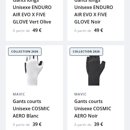
Gants longs
Gants longs
Unisexe ENDURO
Unisexe ENDURO
MOON
AIR EVO X FIVE
AIR EVO X FIVE
GLOVE Vert Olive
GLOVE Noir
ACID
49 €
49 €
À partir de
À partir de
ZEFAL
COLLECTION 2026
COLLECTION 2026
HUTCHINS
ELITE
BRYTON
MAVIC
MAVIC
Gants courts
Gants courts
KLICKFIX
Unisexe COSMIC
Unisexe COSMIC
AERO Blanc
AERO Noir
LAZER
39 €
39 €
À partir de
À partir de