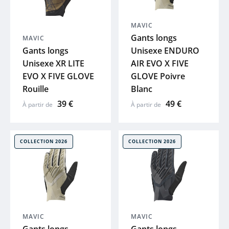
BIORACER
MAVIC
Gants longs
MAVIC
VICTORIA
Gants longs
Unisexe ENDURO
Unisexe XR LITE
AIR EVO X FIVE
ADRIS
EVO X FIVE GLOVE
GLOVE Poivre
Rouille
Blanc
39 €
49 €
MOUSTACHE
À partir de
À partir de
THULE
COLLECTION 2026
COLLECTION 2026
ABUS
XLC
MAVIC
MAVIC
SKS