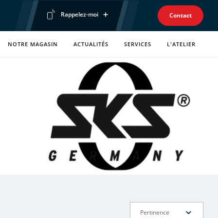
Rappelez-moi
Contact
Prénom
NOTRE MAGASIN
ACTUALITÉS
SERVICES
L'ATELIER
Téléphone
Envoyer ma demande
Politique de confidentialité