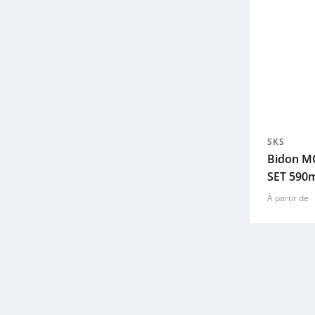
SKS
Bidon M
SET 590m
À partir de