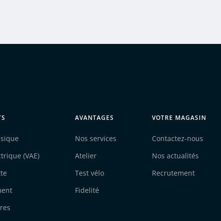
TS
AVANTAGES
VOTRE MAGASIN
ssique
Nos services
Contactez-nous
ctrique (VAE)
Atelier
Nos actualités
tte
Test vélo
Recrutement
ment
Fidelité
res