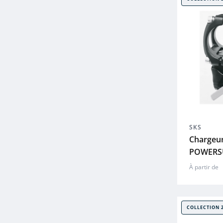
SKS
Chargeu
POWERSU
À partir de
COLLECTION 