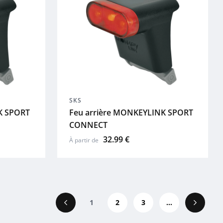
SKS
K SPORT
Feu arrière MONKEYLINK SPORT
CONNECT
32.99 €
À partir de
1
2
3
...
Précédent
Suivant