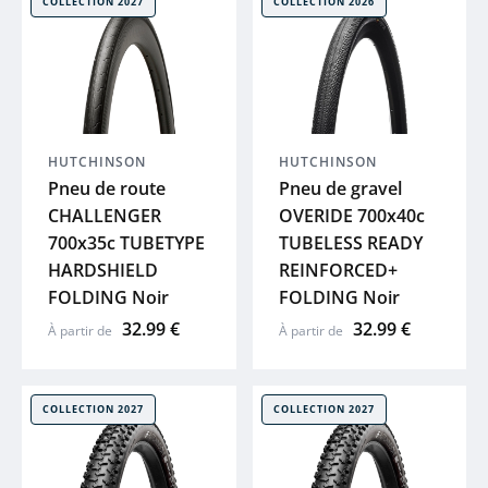
COLLECTION 2027
COLLECTION 2026
 plans
GHOST
HAIBIKE
WINORA
HUTCHINSON
HUTCHINSON
Pneu de route
Pneu de gravel
CHALLENGER
OVERIDE 700x40c
MAVIC
700x35c TUBETYPE
TUBELESS READY
HARDSHIELD
REINFORCED+
COSMO
FOLDING Noir
FOLDING Noir
32.99 €
32.99 €
À partir de
À partir de
BBB
SYNCROS
COLLECTION 2027
COLLECTION 2027
SHIMANO