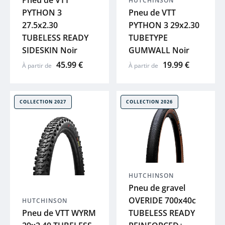
Pneu de VTT
HUTCHINSON
PYTHON 3
Pneu de VTT
MOON
27.5x2.30
PYTHON 3 29x2.30
TUBELESS READY
TUBETYPE
ACID
SIDESKIN Noir
GUMWALL Noir
45.99 €
19.99 €
À partir de
À partir de
ZEFAL
HUTCHINS
COLLECTION 2027
COLLECTION 2026
ELITE
BRYTON
HUTCHINSON
KLICKFIX
Pneu de gravel
OVERIDE 700x40c
HUTCHINSON
Pneu de VTT WYRM
TUBELESS READY
LAZER