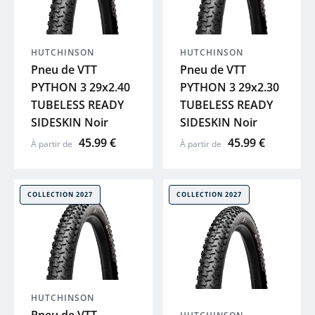
BIORACER
HUTCHINSON
HUTCHINSON
VICTORIA
Pneu de VTT
Pneu de VTT
PYTHON 3 29x2.40
PYTHON 3 29x2.30
ADRIS
TUBELESS READY
TUBELESS READY
SIDESKIN Noir
SIDESKIN Noir
45.99 €
45.99 €
MOUSTACHE
À partir de
À partir de
THULE
COLLECTION 2027
COLLECTION 2027
ABUS
XLC
HUTCHINSON
SKS